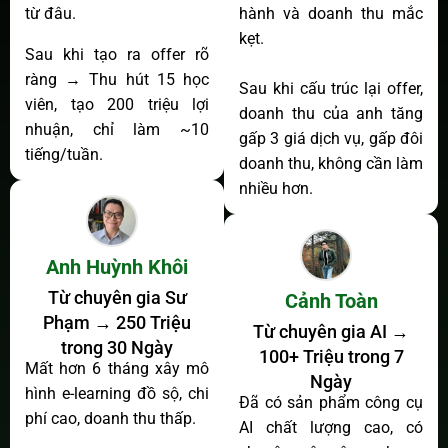
từ đâu.
hành và doanh thu mắc
kẹt.
Sau khi tạo ra offer rõ
ràng → Thu hút 15 học
Sau khi cấu trúc lại offer,
viên, tạo 200 triệu lợi
doanh thu của anh tăng
nhuận, chỉ làm ~10
gấp 3 giá dịch vụ, gấp đôi
tiếng/tuần.
doanh thu, không cần làm
nhiều hơn.
Anh Huỳnh Khôi
Từ chuyên gia Sư
Cảnh Toàn
Phạm → 250 Triệu
Từ chuyên gia AI →
trong 30 Ngày
100+ Triệu trong 7
Mất hơn 6 tháng xây mô
Ngày
hình e-learning đồ sộ, chi
Đã có sản phẩm công cụ
phí cao, doanh thu thấp.
AI chất lượng cao, có