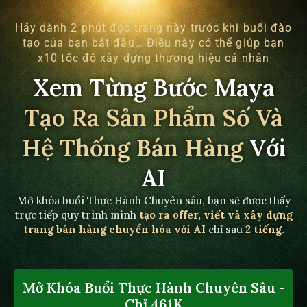
Hãy dành 2 phút đọc trang này trước khi buổi đào
tạo của bạn bắt đầu… Điều này có thể giúp bạn
x10 tốc độ xây dựng thương hiệu cá nhân
Xem Từng Bước Maya
Tạo Ra Sản Phẩm Số Và
Hệ Thống Bán Hàng
Với
AI
Mở khóa buổi Thực Hành Chuyên sâu, bạn sẽ được thấy
trực tiếp quy trình mình
tạo ra offer, viết và xây dựng
trang bán hàng chuyển hóa với AI
chỉ sau
2 tiếng.
Mở Khóa Buổi Thực Hành Chuyên Sâu -
Chỉ 461K