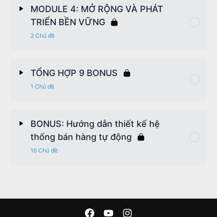
MODULE 4: MỞ RỘNG VÀ PHÁT
BONUS: 90 ngày làm nội dung và 21 ngày xây
TRIỂN BỀN VỮNG
dựng thói quen viết
Biến True Fans thành khách hàng đầu tiên
2 Chủ đề
Xây dựng sản phẩm số đầu tiên
Bài Content
0% Complete
0/2 Steps
TỔNG HỢP 9 BONUS
Tự động hóa thu nhập từ thương hiệu cá nhân
1 Chủ đề
Xây dựng cộng đồng và thương hiệu cá nhân lâu
dài
Bài Content
0% Complete
0/1 Steps
BONUS: Hướng dẫn thiết kế hệ
Lộ trình phát triển trong 6-12 tháng tiếp theo
thống bán hàng tự động
Tổng hợp tất cả BONUS đặc biệt để triển khai
16 Chủ đề
ngay lập tức và thành công với “Micro Personal
Brand”
Bài Content
0% Complete
0/16 Steps
Tại sao khoá học này có thể giúp anh chị tạo ra hệ
thống bán hàng tự động?